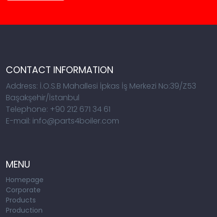
CONTACT INFORMATION
Address: İ.O.S.B Mahallesi İpkas İş Merkezi No:39/Z53
Başakşehir/İstanbul
Telephone: +90 212 671 34 61
E-mail: info@parts4boiler.com
MENU
Homepage
Corporate
Products
Production